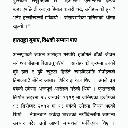
पुस्तकमै लेख्नुभएको छ, “हिमालमा फ्रान्सेली झन्डा
फहराएपछि ती त्यत्रा हिमाल कसरी चढे, उनीहरू को हुन ?
भनेर हल्लीखल्ली मच्चियो । संसारभरिका मानिसको आँखा
खुल्यो ।”
हातखुट्टा गुमाए, विश्वको सम्मान पाए
अन्नपूर्णको सफल आरोहण गरेपछि हर्जोगले बाँकी जीवन
भने थप पीडामा बिताउनु प¥यो । आरोहणको क्रममा उनको
दुवै हात र दुवै खुट्टा हिउँले खाइदिएपछि शेर्पाहरूले
हिमालबाटै बोकेर आधार शिविर झारेका थिए । उनले ३१
वर्षको उमेरमा अन्नपूर्ण आरोहण गरेको थियो । फ्रान्सको
लियोन सहरमा १५ जनवरी १९१९ मा जन्मिएका हर्जोगको
१३ डिसेम्बर २०१२ मा ९३ वर्षको उमेरमा निधन भएको
थियो । नेपालबाट फर्कंदा भारतको नयाँदिल्लीमा सामान्य
उपचार गरेर उनी आफ्नै जन्मथलो फर्किएका थिए ।