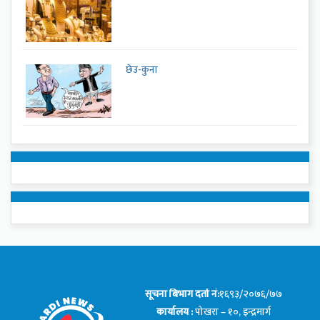
छेउ-कुना
सूचना बिभाग दर्ता नं:
१६९३/२०७६/७७
कार्यालय :
पोखरा – १०, इन्द्रमार्ग