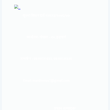
सूचना बिभाग दर्ता नं:
१६९३/२०७६/७७
कार्यालय :
पोखरा – १०, इन्द्रमार्ग
सम्पर्क नं : 9856031933, 9856023326
Email: mardinews1@gmail.com
प्रधान सम्पादकः