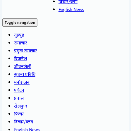
विचार/ब्लग
English News
Toggle navigation
गृहपृष्ठ
समाचार
प्रमुख समाचार
विजनेश
जीवनशैली
सूचना प्रविधि
मनोरन्जन
पर्यटन
प्रवास
खेलकुद
फिचर
विचार/ब्लग
English News