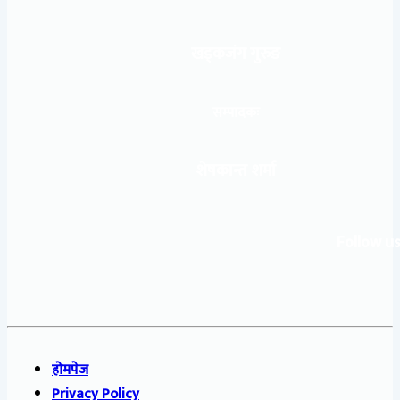
खड्कजंग गुरुङ
सम्पादकः
शेषकान्त शर्मा
Follow us
होमपेज
Privacy Policy