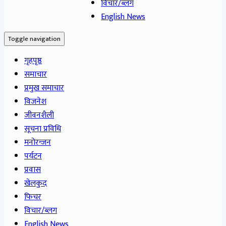
विचार/ब्लग
English News
Toggle navigation
गृहपृष्ठ
समाचार
प्रमुख समाचार
विजनेश
जीवनशैली
सूचना प्रविधि
मनोरन्जन
पर्यटन
प्रवास
खेलकुद
फिचर
विचार/ब्लग
English News