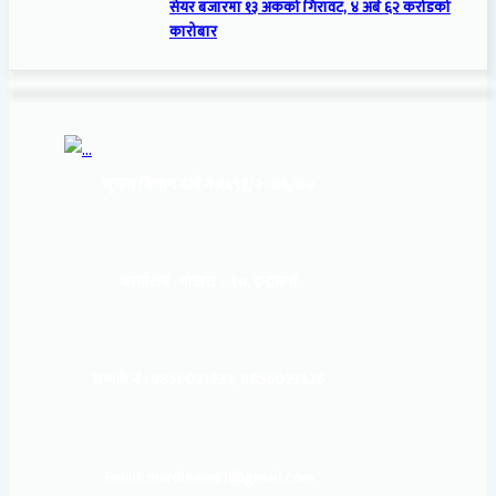
सेयर बजारमा १३ अंकको गिरावट, ४ अर्ब ६२ करोडको
कारोबार
सूचना बिभाग दर्ता नं:
१६९३/२०७६/७७
कार्यालय :
पोखरा – १०, इन्द्रमार्ग
सम्पर्क नं : 9856031933, 9856023326
Email: mardinews1@gmail.com