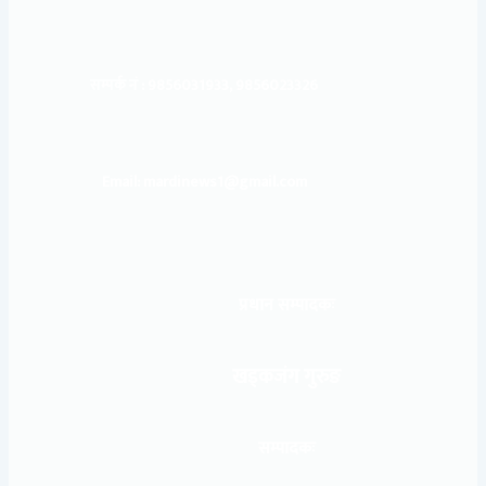
सम्पर्क नं : 9856031933, 9856023326
Email: mardinews1@gmail.com
प्रधान सम्पादकः
खड्कजंग गुरुङ
सम्पादकः