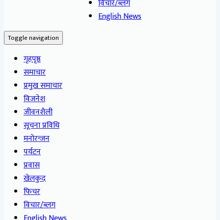
विचार/ब्लग
English News
Toggle navigation
गृहपृष्ठ
समाचार
प्रमुख समाचार
विजनेश
जीवनशैली
सूचना प्रविधि
मनोरन्जन
पर्यटन
प्रवास
खेलकुद
फिचर
विचार/ब्लग
English News