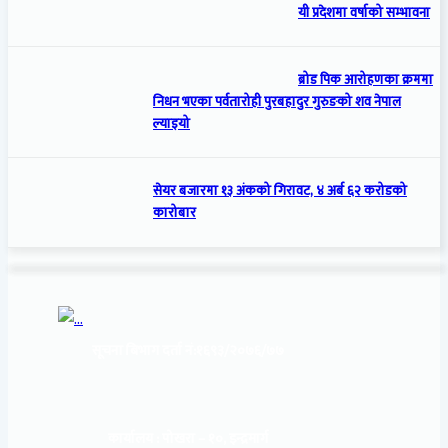
यी प्रदेशमा वर्षाको सम्भावना
ब्रोड पिक आरोहणका क्रममा
निधन भएका पर्वतारोही पुरबहादुर गुरुङको शव नेपाल
ल्याइयो
सेयर बजारमा १३ अंकको गिरावट, ४ अर्ब ६२ करोडको
कारोबार
सूचना बिभाग दर्ता नं:
१६९३/२०७६/७७
कार्यालय :
पोखरा – १०, इन्द्रमार्ग