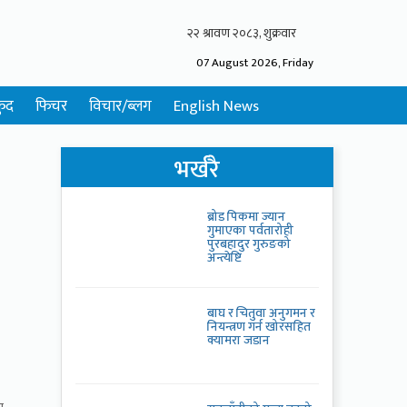
07 August 2026, Friday
ुद
फिचर
विचार/ब्लग
English News
भर्खरै
ब्रोड पिकमा ज्यान
गुमाएका पर्वतारोही
पुरबहादुर गुरुङको
अन्त्येष्टि
बाघ र चितुवा अनुगमन र
नियन्त्रण गर्न खोरसहित
क्यामरा जडान