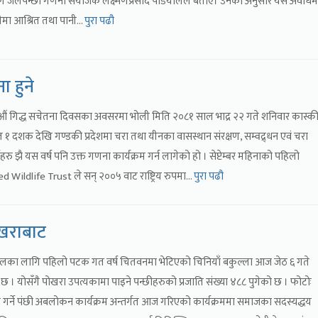
ि जलपन्छी गणना संयोजक लक्ष्मणप्रसाद पौडयालले बताए। उनका अनुसार यस अवधिम
ीमा आश्रित तथा पानी…
पुरा पढौ
ा हुने
औं गिद्ध सचेतना दिवसका अवसरमा भोली मिति २०८१ साल भाद्र २२ गते शनिवार कास्की
 १ दशक देखि गण्डकी प्रदेशमा चरा तथा यीनका वासस्थान संरक्षण, सम्वद्र्धन एवं चरा
 झै यस वर्ष पनि उक्त गणना कार्यक्रम गर्न लागेको हो । सेप्टेम्बर महिनाको पहिलो
Wildlife Trust ले सन् २००५ वाट राष्ट्रिय रुपमा…
पुरा पढौ
ोखराबाट
ालका लागि पहिलो पटक गत वर्ष चितवनमा भेटिएको चिनियाँ बकुल्ला आज जेठ ६ गते
 योसँगै पोखरा उपत्यकामा पाइने पन्छीहरुको प्रजाति संख्या ४८८ पुगेको छ । फोटोः
 गर्ने पंछी अबलोकन कार्यक्रम अन्तर्गत आज गरिएको कार्यक्रममा समाजका सदस्यद्धय