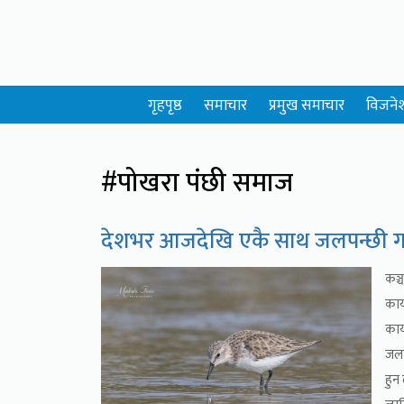
गृहपृष्ठ
समाचार
प्रमुख समाचार
विजने
#पोखरा पंछी समाज
देशभर आजदेखि एकै साथ जलपन्छी गणन
कञ्
कार
कार
जलप
हुन