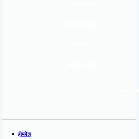
प्रधान सम्पादकः
खड्कजंग गुरुङ
सम्पादकः
शेषकान्त शर्मा
Follow us
होमपेज