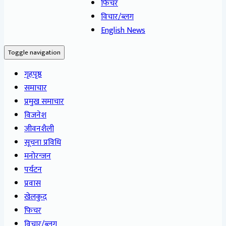
फिचर
विचार/ब्लग
English News
Toggle navigation
गृहपृष्ठ
समाचार
प्रमुख समाचार
विजनेश
जीवनशैली
सूचना प्रविधि
मनोरन्जन
पर्यटन
प्रवास
खेलकुद
फिचर
विचार/ब्लग