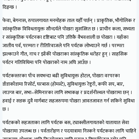
दिइन्छ ।
फेवा, बेगनास, रुपालगायत मनमोहक ताल यहीँ पर्छन् । प्राकृतिक, भौगोलिक र
सांस्कृतिक विविधतायुक्त सौन्दर्यले पोखरा सुसज्जित छ । प्राचीन कला, सभ्यता
र सांस्कृतिक पर्यटनका दृष्टिबाट पनि उत्तिकै वैभवशाली छ पोखरा । यहाँका
जातीय पर्व, परम्परा र रीतिरिवाजले पनि पर्यटक लोभ्याउने गर्छ । परम्परा
झल्काउने गीत, नाच र झाँकी पोखराका सांस्कृतिक धरोहर हुन् । साहसिक
पर्यटन गतिविधिमा पनि पोखराको नाम अघि आउँछ ।
पर्यटकस्तरका पाँच सयभन्दा बढी सुविधायुक्त होटल, पोखरा वरपरका
डाँडाकाँडामा रिसोर्ट, घरबास (होमस्टे), सुविधायुक्त रेष्टुराँ, कफी सप, बार,
लाउन्ज बार, सभा–सेमिनारका लागि सभाकक्ष र प्रदर्शनीस्थल पोखरामा छन् ।
हवाई र सडक दुवै मार्गबाट सहजरुपमा पोखरा आवतजावत गर्न सकिने सुविधा
छ ।
पर्यटकको सहजताका लागि पर्यटक बस, ट्याक्सीलगायतको यातायात सेवा
पोखरामा उपलब्ध छ । पर्वतारोहण र पदयात्रामा निस्कने पर्यटकका लागि चाहिने