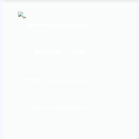
सूचना बिभाग दर्ता नं:
१६९३/२०७६/७७
कार्यालय :
पोखरा – १०, इन्द्रमार्ग
सम्पर्क नं : 9856031933, 9856023326
Email: mardinews1@gmail.com