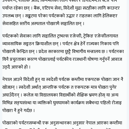
उपकरण, पोशाक आदि किनमेलका लागि पसल र डिपार्टमेन्टल स्टोर पनि
पर्याप्त रहेका छन् । बैंक, एटिएम सेवा, विदेशी मुद्रा सटहीका लागि काउन्टर
उपलब्ध छन् । सङ्कटमा परेका पर्यटकको उद्धार र राहतका लागि हेलिकप्टर
सेवासहित स्तरीय अस्पताल पोखरामै सञ्चालित छन् ।
पर्यटकको सेवाका लागि सञ्चालित ट्राभल्स एजेन्सी, ट्रेकिङ एजेन्सीलगायत
व्यावसायिक सङ्गठन क्रियाशील छन् । पर्यटन क्षेत्र हेर्ने राज्यका निकाय पनि
पोखरामै केन्द्रित छन् । प्रदेश सरकारमा छुट्टै विभागीय मन्त्रालय छ । पर्यटनका
यिनै प्रचुरताका कारण पोखरालाई पर्यटकीय राजधानी घोषणा गर्नुपर्ने आवाज
उठ्दै आएको हो ।
नेपाल आउने विदेशी हुन् या स्वदेशी पर्यटक कम्तीमा एकपटक पोखरा जान नै
खोज्छन् । स्वदेशी अर्थात् आन्तरिक पर्यटक त एकपटक मात्र पोखरा पुगेर
अघाउँदैनन् । कलेज या विद्यालयका विद्यार्थीको शैक्षिक भ्रमण होस् या अन्य
विभिन्न सङ्घसंस्था या व्यक्तिको घुमघामको कार्यक्रम सबैभन्दा पहिलो रोजाइ
पोखरा नै हुने गर्दछ ।
पोखराको पर्यटनसम्बन्धी एक अनुसन्धानका अनुसार नेपाल आएका कम्तीमा