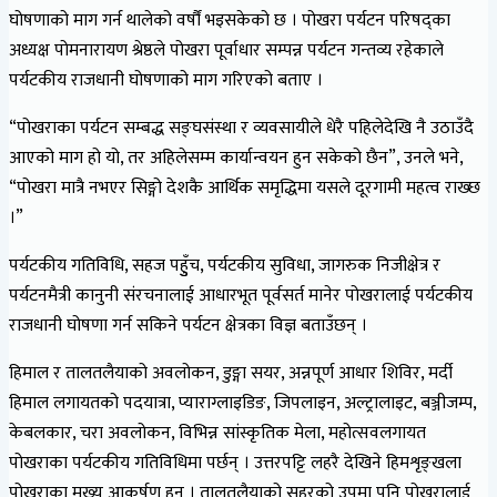
घोषणाको माग गर्न थालेको वर्षौं भइसकेको छ । पोखरा पर्यटन परिषद्का
अध्यक्ष पोमनारायण श्रेष्ठले पोखरा पूर्वाधार सम्पन्न पर्यटन गन्तव्य रहेकाले
पर्यटकीय राजधानी घोषणाको माग गरिएको बताए ।
“पोखराका पर्यटन सम्बद्ध सङ्घसंस्था र व्यवसायीले धेरै पहिलेदेखि नै उठाउँदै
आएको माग हो यो, तर अहिलेसम्म कार्यान्वयन हुन सकेको छैन”, उनले भने,
“पोखरा मात्रै नभएर सिङ्गो देशकै आर्थिक समृद्धिमा यसले दूरगामी महत्व राख्छ
।”
पर्यटकीय गतिविधि, सहज पहुुँच, पर्यटकीय सुविधा, जागरुक निजीक्षेत्र र
पर्यटनमैत्री कानुनी संरचनालाई आधारभूत पूर्वसर्त मानेर पोखरालाई पर्यटकीय
राजधानी घोषणा गर्न सकिने पर्यटन क्षेत्रका विज्ञ बताउँछन् ।
हिमाल र तालतलैयाको अवलोकन, डुङ्गा सयर, अन्नपूर्ण आधार शिविर, मर्दी
हिमाल लगायतको पदयात्रा, प्याराग्लाइडिङ, जिपलाइन, अल्ट्रालाइट, बञ्जीजम्प,
केबलकार, चरा अवलोकन, विभिन्न सांस्कृतिक मेला, महोत्सवलगायत
पोखराका पर्यटकीय गतिविधिमा पर्छन् । उत्तरपट्टि लहरै देखिने हिमशृङ्खला
पोखराका मुख्य आकर्षण हुन् । तालतलैयाको सहरको उपमा पनि पोखरालाई