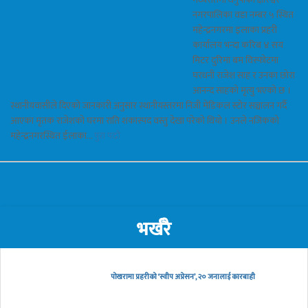
नगरपालिका वडा नम्बर ५ स्थित
महेन्द्रनगरमा इलाका प्रहरी
कार्यालय भन्दा करिब ४ सय
मिटर दुरिमा बम विस्फोटमा
घरधनी राजेश साह र उनका छोरा
आनन्द साहको मृत्यु भएको छ ।
स्थानीयवासीले दिएको जानकारी अनुसार स्थानीयस्तरमा निजी मेडिकल स्टोर सञ्चालन गर्दै
आएका मृतक राजेशको घरमा राति शंकास्पद वस्तु देखा परेको थियो । उनले नजिकको
महेन्द्रनगरस्थित ईलाका…
पुरा पढौ
भर्खरै
पोखरामा प्रहरीको ‘स्वीप अप्रेसन’, २० जनालाई कारबाही