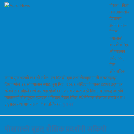
पोखरा । निजी
तथा आवासीय
विद्यालय
अर्गनाइजेसन,
नेपाल
‘प्याब्सन’
कास्कीको ‘१६
औं प्याब्सन
स्पोटर््स्
मिट’
औपचारिक
रुपमा सुरु भएको छ । सो स्पोटर््स् मिटको युवा तथा खेलकुद मन्त्री जगतबहादुर
विश्वकर्माले ‘१६ औं प्याब्सन स्पोटर््स् मिट –२०७६’ लेखिएको व्यानर उडाएर उद्घाटन
गरेको छ । अहिले मार्च पास भइरहेको छ । १ सय २ भन्दा बढी विद्यालय आबद्ध कास्की
प्याब्सनको खेलकुदमा फुटबल, भलिबल, टेबल टेनिस, एथेलेटिक्स खेलहरु समावेश छ ।
उद्घाटन तथा मार्चपासका केही तस्विरहरुः
पुरा पढौ
पोखराको बृहत् शैक्षिक प्रदर्शनी सकियो